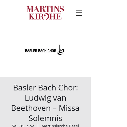
Basler Bach Chor:
Ludwig van
Beethoven – Missa
Solemnis
Sa., 01. Nov.
  |  
Martinskirche Basel