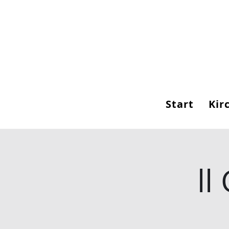
Start
Kir
ll