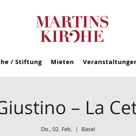
che / Stiftung
Mieten
Veranstaltunge
 Giustino – La Ce
Do., 02. Feb.
  |  
Basel